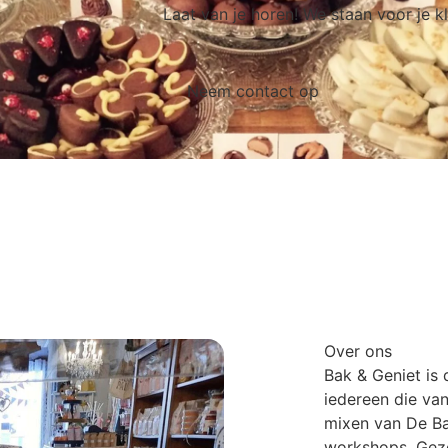
Laat van je horen! We staan voor je kl
Neem contact op
Over ons
Bak & Geniet is
iedereen die va
mixen van De Ba
workshops. Gezel